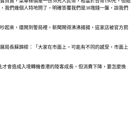
貝賣，菜單標價是一份38元人民幣，相當於台幣190元，但結
前，我們幾個人特地問了，明確答覆我們是38塊錢一盤，說我們
當街吵起來，還鬧到警局裡，新聞鬧得沸沸揚揚，這家店被官方罰
發展局長蘇錦樑：「大家在市面上，可能有不同的感受，市面上
此才會造成入境轉機香港的陸客成長，但消費下降，要怎麼挽