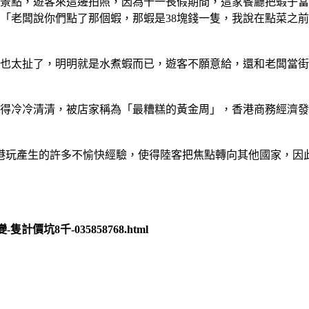
的景點，遊客來這邊拍照，因為十一長假期間，這家餐廳把蝦子當寶
：「老闆說你們點了那個蝦，那蝦是38塊錢一隻，我說在點菜之
塊，這也太扯了，明明就是水煮蝦而已，遊客不願意給，還和老闆
變得冷冷清清，被店家稱為「最糟糕的黃金周」，香港商務經濟
港玩產生的許多不愉快經驗，使得陸客把焦點轉向其他國家，因
變-隻計價坑8千-035858768.html