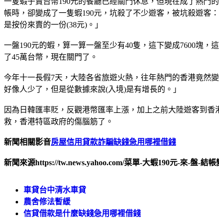
一隻蝦子賣台幣190元的餐廳已經關門休息，但現在成了熱門
帳時，卻變成了一隻蝦190元，坑殺了不少遊客，被坑殺遊客
是按份來賣的一份(38元)。」
一盤190元的蝦，算一算一盤至少有40隻，這下變成7600
了45萬台幣，現在關門了。
今年十一長假7天，大陸各省旅遊火熱，往年熱門的香港竟然
好像人少了，但是從數據來說(入境)是有增長的。」
因為日韓匯率貶，反觀港幣匯率上漲，加上之前大陸遊客到香
救，香港特區政府的傷腦筋了。
新聞相關影音
房屋信用貸款詐騙缺錢急用哪裡借錢
新聞來源https://tw.news.yahoo.com/菜單-大蝦190元-來-盤-結帳
車貸台中清水車貸
農舍修法暫緩
信貸借款是什麼缺錢急用哪裡借錢