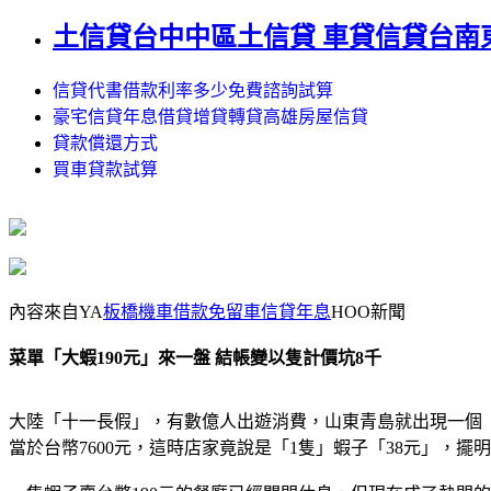
土信貸台中中區土信貸 車貸信貸台南
信貸代書借款利率多少免費諮詢試算
豪宅信貸年息借貸增貸轉貸高雄房屋信貸
貸款償還方式
買車貸款試算
內容來自YA
板橋機車借款免留車信貸年息
HOO新聞
菜單「大蝦190元」來一盤 結帳變以隻計價坑8千
大陸「十一長假」，有數億人出遊消費，山東青島就出現一個「
當於台幣7600元，這時店家竟說是「1隻」蝦子「38元」，擺明