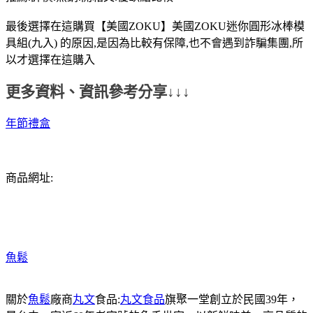
最後選擇在這購買【美國ZOKU】美國ZOKU迷你圓形冰棒模
具組(九入) 的原因,是因為比較有保障,也不會遇到詐騙集團,所
以才選擇在這購入
更多資料、資訊參考分享↓↓↓
年節禮盒
商品網址:
魚鬆
關於
魚鬆
廠商
丸文
食品:
丸文食品
旗聚一堂創立於民國39年，