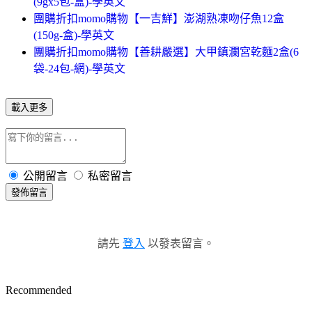
(9gx5包-盒)-學英文
團購折扣momo購物【一吉鮮】澎湖熟凍吻仔魚12盒
(150g-盒)-學英文
團購折扣momo購物【善耕嚴選】大甲鎮瀾宮乾麵2盒(6
袋-24包-網)-學英文
載入更多
公開留言
私密留言
發佈留言
請先
登入
以發表留言。
Recommended