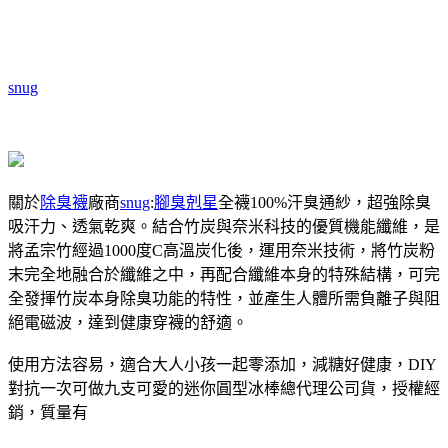
snug
關於
除臭襪
廠商
snug
:
腳臭剋星
全襪100%汗臭通紗，超強除臭
吸汗力、透氣乾爽。結合竹炭與奈米科技的優質機能纖維，是
將孟宗竹經過1000度C高溫炭化後，運用奈米技術，將竹炭粉
末完全地融合於纖維之中，再配合纖維本身的特殊結構，可完
全發揮竹炭本身除臭功能的特性，並產生人體所需負離子與阻
絕電磁波，達到健康穿襪的舒適。
使用方法容易，適合大人小孩一起零添加，減糖好健康，DIY
對抗一次可做九支可愛的迷你圓型冰棒總代理公司貨，授權經
銷，質量有