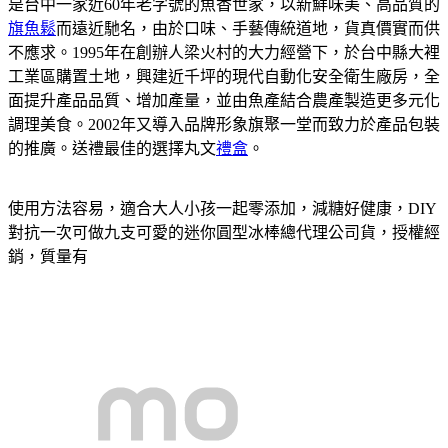
是台中一家近60年老字號的魚香世家，以新鮮味美、高品質的
旗魚鬆
而遠近馳名，由於口味、手藝傳統道地，貨真價實而供
不應求。1995年在創辦人梁火村的大力經營下，於台中縣大裡
工業區購置土地，興建近千坪的現代自動化安全衛生廠房，全
面提升產品品質、增加產量，並由魚產結合農產製造更多元化
調理美食。2002年又導入品牌形象旗聚一堂而致力於產品包裝
的推廣。送禮最佳的選擇丸文
禮盒
。
使用方法容易，適合大人小孩一起零添加，減糖好健康，DIY
對抗一次可做九支可愛的迷你圓型冰棒總代理公司貨，授權經
銷，質量有