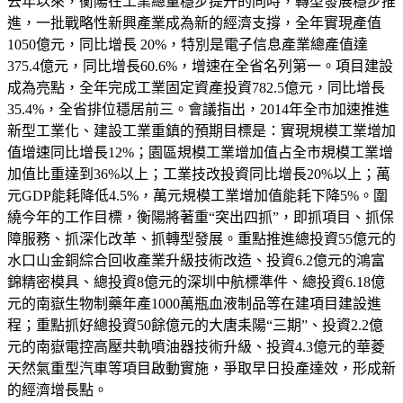
去年以來，衡陽在工業總量穩步提升的同時，轉型發展穩步推
進，一批戰略性新興產業成為新的經濟支撐，全年實現產值
1050億元，同比增長 20%，特別是電子信息產業總產值達
375.4億元，同比增長60.6%，增速在全省名列第一。項目建設
成為亮點，全年完成工業固定資產投資782.5億元，同比增長
35.4%，全省排位穩居前三。會議指出，2014年全市加速推進
新型工業化、建設工業重鎮的預期目標是：實現規模工業增加
值增速同比增長12%；園區規模工業增加值占全市規模工業增
加值比重達到36%以上；工業技改投資同比增長20%以上；萬
元GDP能耗降低4.5%，萬元規模工業增加值能耗下降5%。圍
繞今年的工作目標，衡陽將著重“突出四抓”，即抓項目、抓保
障服務、抓深化改革、抓轉型發展。重點推進總投資55億元的
水口山金銅綜合回收產業升級技術改造、投資6.2億元的鴻富
錦精密模具、總投資8億元的深圳中航標準件、總投資6.18億
元的南嶽生物制藥年產1000萬瓶血液制品等在建項目建設進
程；重點抓好總投資50餘億元的大唐耒陽“三期”、投資2.2億
元的南嶽電控高壓共軌噴油器技術升級、投資4.3億元的華菱
天然氣重型汽車等項目啟動實施，爭取早日投產達效，形成新
的經濟增長點。