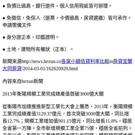
● 負債比過高，銀行退件，個人信用瑕疵皆可辦理。
● 免徵信，免保人（退票，卡債過高，房貸遲繳）皆可承作。
申請需備文件
● 身分證正本，印鑑證明。
● 土地，建物所有權狀（正本）。
新聞來源http://news.hexun.co
各家小額信貸利率比較
m
房貸宜蘭
大同房貸
/2014-03-01/162620929.html
內容來自hexun新聞
2013年衡陽規模工業完成總產值首破3000億大關
從衡陽市加速推進新型工業化大會上獲悉，2013年，衡陽規模
工業完成總產值3129.37億元，首次突破3000億大關，同比增
長12.7%；規模工業增加值901.15億元，同比增長11.8%，穩居
全省第一方陣。全市新增規模工業企業75傢，穩居全省前列。